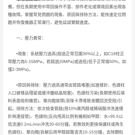
備，但在長期使用中常因操作不當、部件老化或環境因素出現各
種故障。掌握常見問題的現象、原因與排除方法，能快速定位問
題并恢復儀器正常運行，避免延誤實驗進度。
一、壓力異常：
•現象：系統壓力過高(超過正常范圍30%以上，如C18柱正
常壓力為5-15MPa，若超過20MPa)或過低(低于正常值50%，如
僅2-3MPa)。
•原因與排除：壓力過高通常由管路堵塞(如進樣針、色譜柱
入口被樣品殘留或緩沖鹽結晶阻塞)、色譜柱污染(長期使用后填
料表面吸附雜質)、單向閥故障(滾珠卡滯導致液體回流受阻)引
起。排除方法：依次檢查管路(用10%異丙醇或稀硝酸沖洗進樣
針與連接管)、色譜柱(反向用高比例有機相如甲醇：水=95:5以
低流速0.2mL/min沖洗30-60分鐘，若無效則更換保護柱或再生
色譜柱)、單向閥(拆解后用甲醇超聲清洗10-15分鐘，去除顆粒