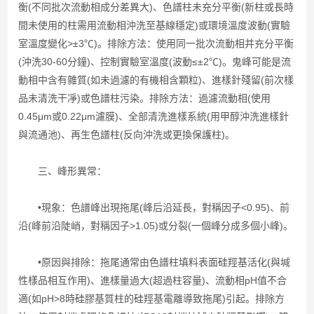
衡(不同批次流動相成分差異大)、色譜柱未充分平衡(新柱或長時
間未使用的柱需用流動相沖洗至基線穩定)或環境溫度波動(實驗
室溫度變化>±3℃)。排除方法：使用同一批次流動相并充分平衡
(沖洗30-60分鐘)、控制實驗室溫度(波動≤±2℃)。鬼峰可能是流
動相中含有雜質(如未過濾的有機相含顆粒)、進樣針殘留(前次樣
品未清洗干凈)或色譜柱污染。排除方法：過濾流動相(使用
0.45μm或0.22μm濾膜)、全部清洗進樣系統(用甲醇沖洗進樣針
與流通池)、再生色譜柱(反向沖洗或更換保護柱)。
三、峰形異常：
•現象：色譜峰出現拖尾(峰后沿延長，對稱因子<0.95)、前
沿(峰前沿陡峭，對稱因子>1.05)或分裂(一個峰分成多個小峰)。
•原因與排除：拖尾通常由色譜柱填料表面硅羥基活化(與堿
性樣品相互作用)、進樣量過大(超過柱容量)、流動相pH值不合
適(如pH>8時硅膠基質柱的硅羥基電離導致拖尾)引起。排除方