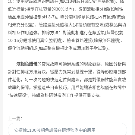
法：使用封端處理的色譜柱(如C18封端柱減少硅羥基影響)、降
低進樣量(控制在柱容量的30%以內)、調節流動相pH值(如堿性
樣品用緩沖鹽控制pH 3-7)。峰分裂可能是色譜柱內有氣泡(流動
相未充分脫氣)、管路連接死體積大(如接頭處有空隙)或樣品與填
料相互作用過強。排除方法：對流動相進行在線脫氣(超聲脫氣
10-15分鐘或使用真空脫氣機)、檢查管路連接(確保無死體積)、
優化流動相組成(如調整有機相比例或添加離子對試劑)。
液相色譜儀
的常見故障可通過系統的現象觀察、原因分析與
針對性排除方法解決。從壓力異常到基線干擾，從峰形缺陷到部
件老化，每一次問題的快速定位與處理，都是對儀器性能與實驗
效率的保障。掌握這些自查技巧，用戶能讓液相色譜儀在故障中
“快速康復”，持續為科研與檢測工作提供可靠支持。
上一篇：
安捷倫1100液相色譜儀在環境監測中的應用