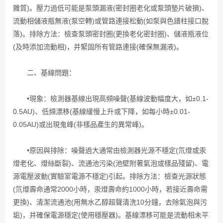
雜質)。壓力過低可能是泵頭漏液(密封圈老化或泵頭墊片破損)、
流動相儲液瓶無液(泵空轉)或管路連接松動(如泵與色譜柱接口脫
落)。排除方法：檢查泵頭密封圈(更換老化密封圈)、儲液瓶液位
(及時添加流動相)，并緊固所有管路連接(確保無漏液)。
二、基線問題：
•現象：檢測器基線出現高頻噪聲(基線波動幅度大，如±0.1-
0.5AU)、低頻漂移(基線緩慢上升或下降，如每小時±0.01-
0.05AU)或出現鬼峰(非樣品產生的異常峰)。
•原因與排除：噪聲過大通常由檢測器光源不穩定(氘燈或汞
燈老化、燈絲斷裂)、流通池污染(池壁附著氣泡或樣品殘留)、電
源電壓波動(實驗室電源不穩定)引起。排除方法：檢查光源狀態
(氘燈壽命通常2000小時，汞燈壽命約1000小時，若接近壽命需
更換)、清潔流通池(用無水乙醇超聲清洗10分鐘，去除氣泡與污
垢)，并確保電源穩定(使用穩壓器)。基線漂移可能是流動相未平